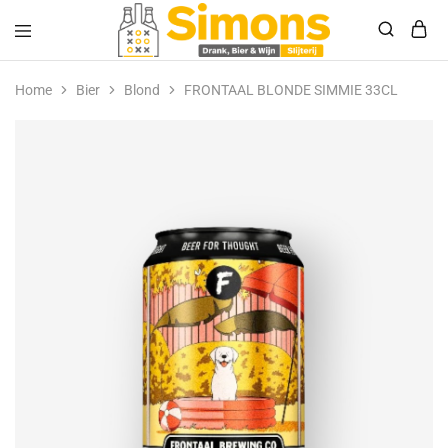
Simonsdrank.nl
Drank,
Bier
Home
Bier
Blond
FRONTAAL BLONDE SIMMIE 33CL
&
Wijn