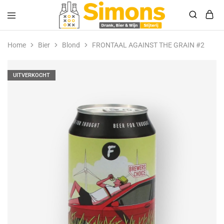
Simonsdrank.nl
Drank,
Bier
Home
Bier
Blond
FRONTAAL AGAINST THE GRAIN #2
&
Wijn
UITVERKOCHT