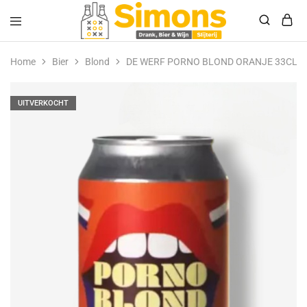
Simonsdrank.nl
Drank,
Bier
Home
Bier
Blond
DE WERF PORNO BLOND ORANJE 33CL
&
Wijn
UITVERKOCHT