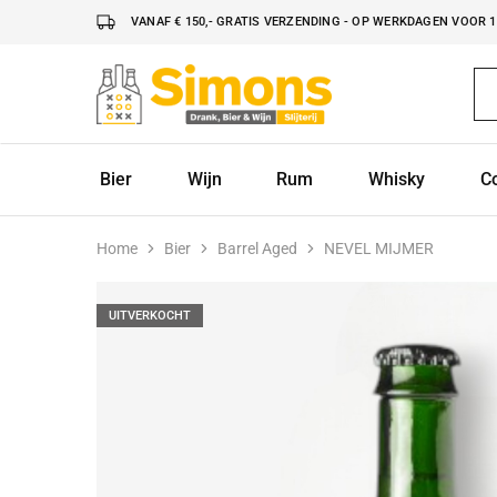
VANAF € 150,- GRATIS VERZENDING - OP WERKDAGEN VOOR 16
Simonsdrank.nl
Drank,
Bier
&
Wijn
Bier
Wijn
Rum
Whisky
C
Home
Bier
Barrel Aged
NEVEL MIJMER
UITVERKOCHT