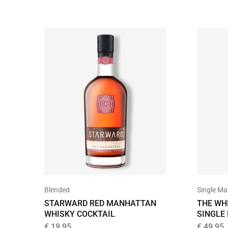
Blended
Single Ma
STARWARD RED MANHATTAN
THE WHI
WHISKY COCKTAIL
SINGLE
€
19,95
€
49,95