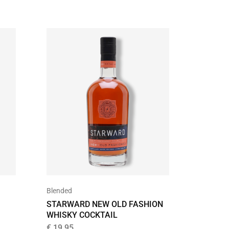
Blended
Single Ma
STARWARD NEW OLD FASHION
FRYSK 
WHISKY COCKTAIL
WHISKY
€
19,95
€
69,99