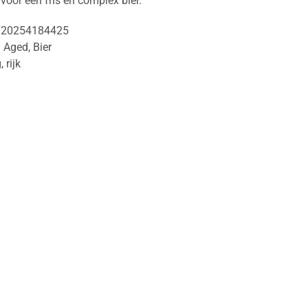
voor een fris en complex bier.
720254184425
l Aged
,
Bier
g
,
rijk