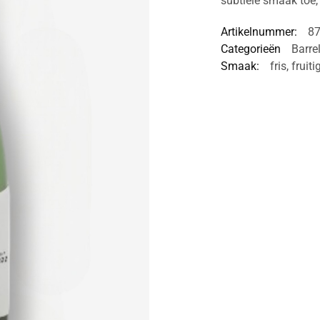
subtiele smaak toe, 
Artikelnummer:
8
Categorieën
Barre
Smaak:
fris
,
fruiti