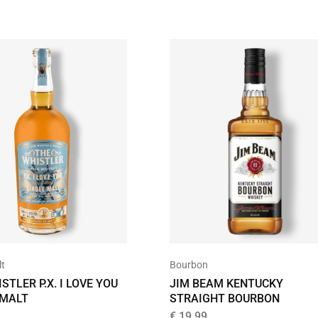
lt
Bourbon
STLER P.X. I LOVE YOU
JIM BEAM KENTUCKY
 MALT
STRAIGHT BOURBON
€
19,99