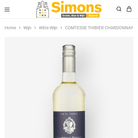
Simonsdrank.nl
Drank,
Bier
Home
Wijn
Witte Wijn
COMTESSE THIBIER CHARDONNAY
&
Wijn