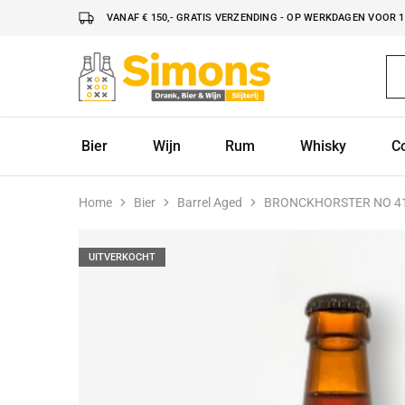
VANAF € 150,- GRATIS VERZENDING - OP WERKDAGEN VOOR 16
Simonsdrank.nl
Drank,
Bier
&
Wijn
Bier
Wijn
Rum
Whisky
C
Home
Bier
Barrel Aged
BRONCKHORSTER NO 41
UITVERKOCHT