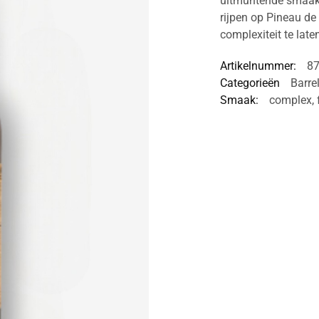
uitmuntende smaake
rijpen op Pineau de
complexiteit te late
Artikelnummer:
8
Categorieën
Barre
Smaak:
complex
,