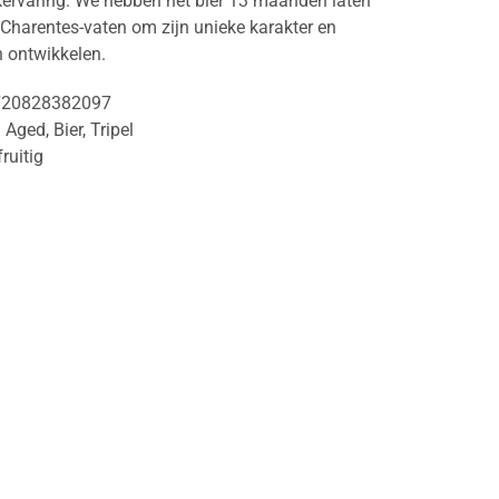
rvaring. We hebben het bier 13 maanden laten
 Charentes-vaten om zijn unieke karakter en
n ontwikkelen.
720828382097
l Aged
,
Bier
,
Tripel
fruitig