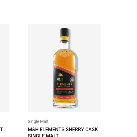
Single Malt
Uncatego
LT
M&H ELEMENTS SHERRY CASK
KAVAL
SINGLE MALT
PORT C