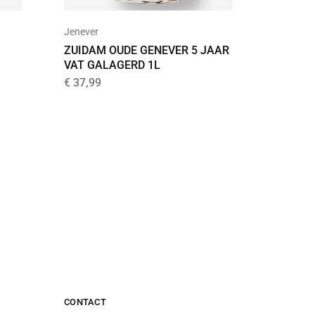
Jenever
Bier
ZUIDAM OUDE GENEVER 5 JAAR
BREWD
VAT GALAGERD 1L
TEQUIL
€
37,99
€
3,05
CONTACT