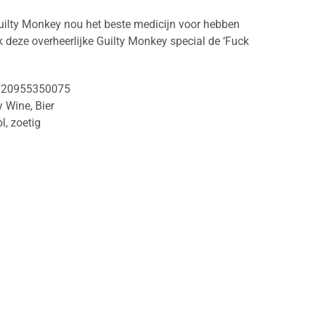
Guilty Monkey nou het beste medicijn voor hebben
k deze overheerlijke Guilty Monkey special de ‘Fuck
720955350075
y Wine
,
Bier
ol
,
zoetig