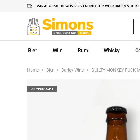
VANAF € 150,- GRATIS VERZENDING - OP WERKDAGEN VOOR 16
Simonsdrank.nl
Drank,
Bier
&
Wijn
Bier
Wijn
Rum
Whisky
C
Home
Bier
Barley Wine
GUILTY MONKEY FUCK M
UITVERKOCHT