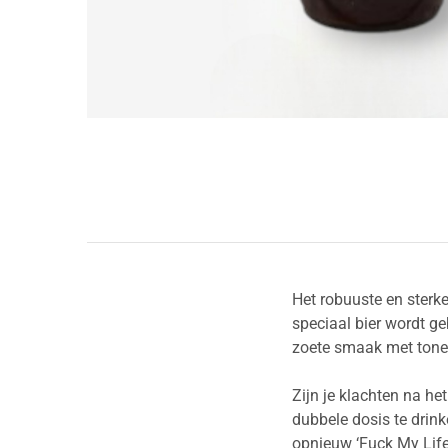
Het robuuste en sterke
speciaal bier wordt g
zoete smaak met tonen 
Zijn je klachten na he
dubbele dosis te drin
opnieuw ‘Fuck My Life