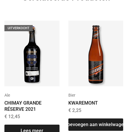
UITVERKOCHT
Ale
Bier
CHIMAY GRANDE
KWAREMONT
RÉSERVE 2021
€
2,25
€
12,45
Toevoegen aan winkelwagen
Lees meer
T