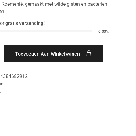
n Roemenië, gemaakt met wilde gisten en bacteriën
en.
or
gratis verzending!
0.00%
Toevoegen Aan Winkelwagen
04384682912
ier
ur