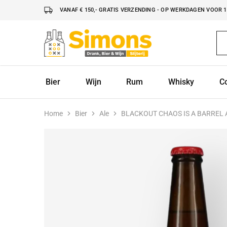
VANAF € 150,- GRATIS VERZENDING - OP WERKDAGEN VOOR 16
Simonsdrank.nl
Drank,
Bier
&
Wijn
Bier
Wijn
Rum
Whisky
C
Home
Bier
Ale
BLACKOUT CHAOS IS A BARREL