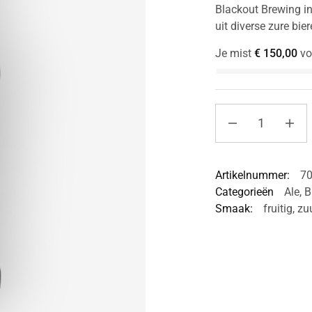
Blackout Brewing i
uit diverse zure bier
Je mist
€
150,00
vo
Artikelnummer:
7
Categorieën
Ale
,
B
Smaak:
fruitig
,
zu