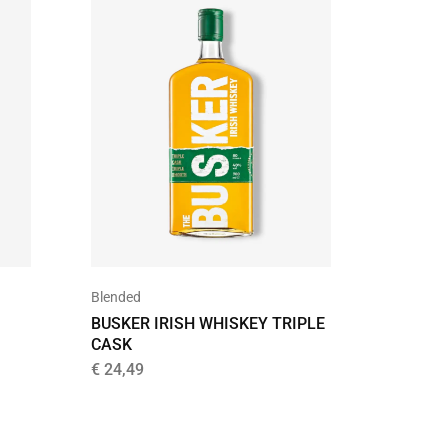
Blended
Donker
BUSKER IRISH WHISKEY TRIPLE
BACARD
CASK
€
17,99
€
24,49