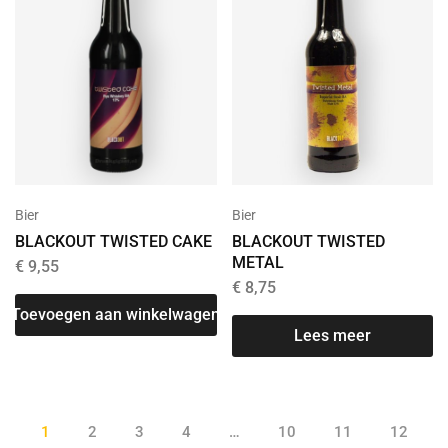
Bier
Bier
BLACKOUT TWISTED CAKE
BLACKOUT TWISTED
METAL
€
9,55
€
8,75
Toevoegen aan winkelwagen
Lees meer
1
2
3
4
…
10
11
12