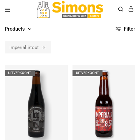
Simonsdrank.nl
Drank,
Bier
Products
Filter
&
Wijn
Imperial Stout
UITVERKOCHT
UITVERKOCHT