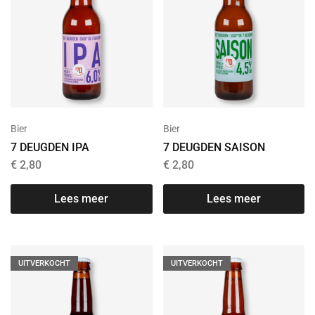
Bier
Bier
7 DEUGDEN IPA
7 DEUGDEN SAISON
€
2,80
€
2,80
Lees meer
Lees meer
UITVERKOCHT
UITVERKOCHT