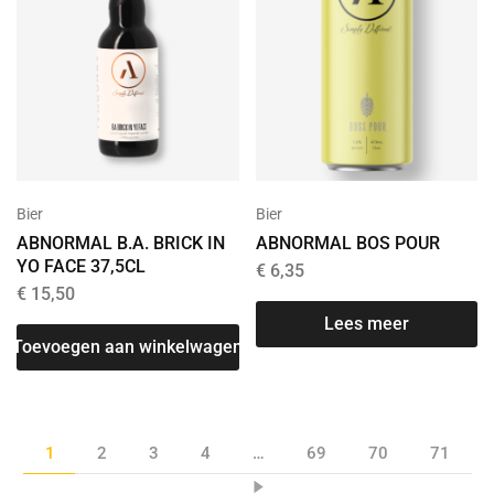
Bier
Bier
ABNORMAL B.A. BRICK IN
ABNORMAL BOS POUR
YO FACE 37,5CL
€
6,35
€
15,50
Lees meer
Toevoegen aan winkelwagen
1
2
3
4
…
69
70
71