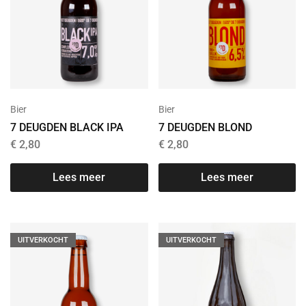
Bier
Bier
7 DEUGDEN BLACK IPA
7 DEUGDEN BLOND
€
2,80
€
2,80
Lees meer
Lees meer
UITVERKOCHT
UITVERKOCHT