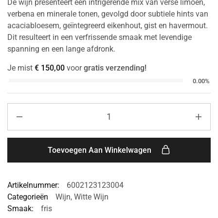
De wijn presenteert een intrigerende mix van verse limoen,
verbena en minerale tonen, gevolgd door subtiele hints van
acaciabloesem, geïntegreerd eikenhout, gist en havermout.
Dit resulteert in een verfrissende smaak met levendige
spanning en een lange afdronk.
Je mist
€
150,00
voor
gratis verzending!
0.00%
Toevoegen Aan Winkelwagen
Artikelnummer:
6002123123004
Categorieën
Wijn
,
Witte Wijn
Smaak:
fris