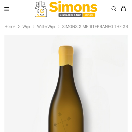
Simonsdrank.nl
Drank,
Bier
Home
Wijn
Witte Wijn
SIMONSIG MEDITERRANEO THE GRA
&
Wijn