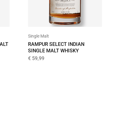
Bourbon
Single Malt
ALT
JIM BE
RAMPUR SELECT INDIAN
SINGLE MALT WHISKY
€
19,99
€
59,99