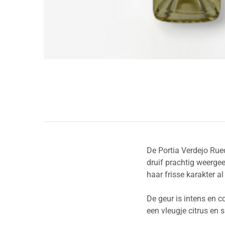
De Portia Verdejo Rued
druif prachtig weergeef
haar frisse karakter a
De geur is intens en c
een vleugje citrus en 