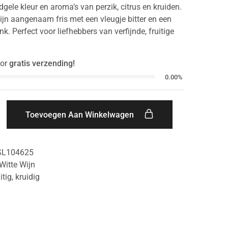
dgele kleur en aroma’s van perzik, citrus en kruiden.
ijn aangenaam fris met een vleugje bitter en een
nk. Perfect voor liefhebbers van verfijnde, fruitige
or
gratis verzending!
0.00%
Toevoegen Aan Winkelwagen
SL104625
Witte Wijn
itig
,
kruidig