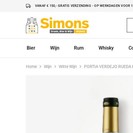
VANAF € 150,- GRATIS VERZENDING - OP WERKDAGEN VOOR 16
Simonsdrank.nl
Drank,
Bier
&
Wijn
Bier
Wijn
Rum
Whisky
C
Home
Wijn
Witte Wijn
PORTIA VERDEJO RUEDA