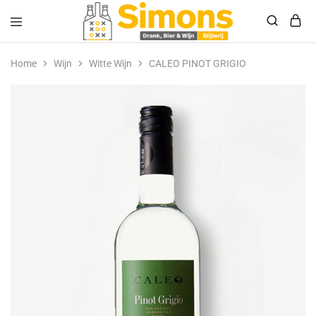
Simonsdrank.nl
Drank,
Bier
Home
Wijn
Witte Wijn
CALEO PINOT GRIGIO
&
Wijn