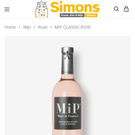
Simonsdrank.nl
Drank,
Bier
Home
Wijn
Rose
MIP CLASSIC ROSE
&
Wijn