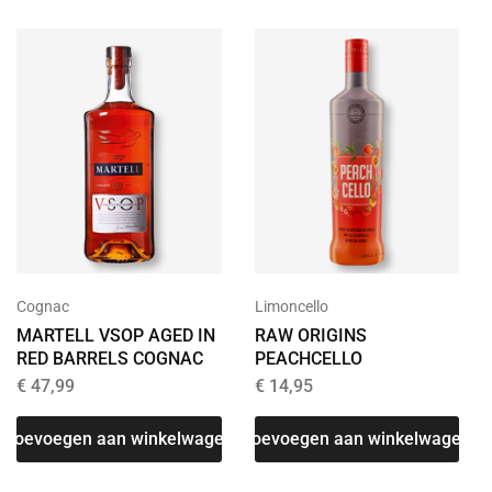
Cognac
Limoncello
MARTELL VSOP AGED IN
RAW ORIGINS
RED BARRELS COGNAC
PEACHCELLO
€
47,99
€
14,95
T
Toevoegen aan winkelwagen
Toevoegen aan winkelwagen