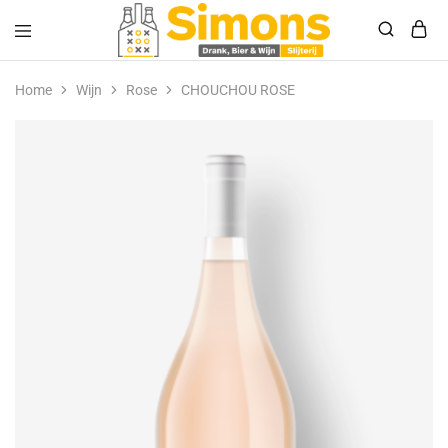
Simonsdrank.nl
Drank,
Bier
Home
Wijn
Rose
CHOUCHOU ROSE
&
Wijn