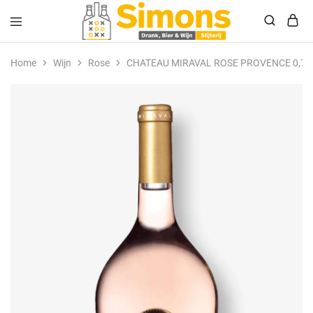
Simonsdrank.nl
Drank,
Bier
Home
Wijn
Rose
CHATEAU MIRAVAL ROSE PROVENCE 0,75
&
Wijn