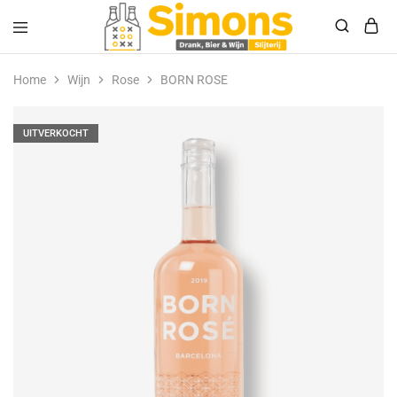
Simonsdrank.nl
Drank,
Bier
Home
Wijn
Rose
BORN ROSE
&
Wijn
UITVERKOCHT