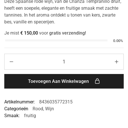
Deze Spaanse rode wijn, van de Crianza Tempranillo druif,
heeft een soepele, elegante en fruitige smaak met zachte
tannines. In het aroma ontdekt u tonen van kers, zwarte
bes, vanille en specerijen.
Je mist
€
150,00
voor
gratis verzending!
0.00%
Toevoegen Aan Winkelwagen
Artikelnummer:
8436035772315
Categorieën
Rood
,
Wijn
Smaak:
fruitig