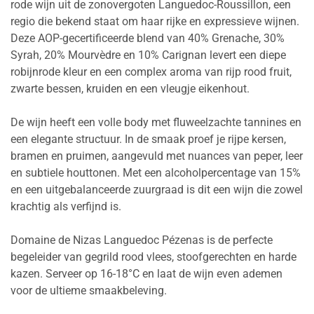
rode wijn uit de zonovergoten Languedoc-Roussillon, een
regio die bekend staat om haar rijke en expressieve wijnen.
Deze AOP-gecertificeerde blend van 40% Grenache, 30%
Syrah, 20% Mourvèdre en 10% Carignan levert een diepe
robijnrode kleur en een complex aroma van rijp rood fruit,
zwarte bessen, kruiden en een vleugje eikenhout.
De wijn heeft een volle body met fluweelzachte tannines en
een elegante structuur. In de smaak proef je rijpe kersen,
bramen en pruimen, aangevuld met nuances van peper, leer
en subtiele houttonen. Met een alcoholpercentage van 15%
en een uitgebalanceerde zuurgraad is dit een wijn die zowel
krachtig als verfijnd is.
Domaine de Nizas Languedoc Pézenas is de perfecte
begeleider van gegrild rood vlees, stoofgerechten en harde
kazen. Serveer op 16-18°C en laat de wijn even ademen
voor de ultieme smaakbeleving.