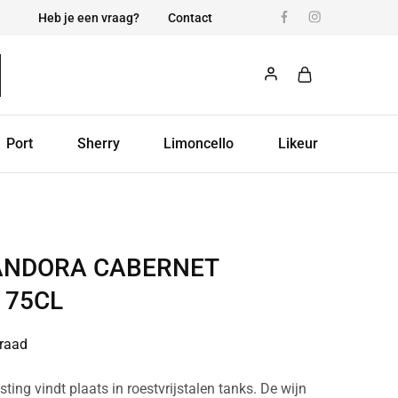
Heb je een vraag?
Contact
Port
Sherry
Limoncello
Likeur
ANDORA CABERNET
 75CL
raad
ting vindt plaats in roestvrijstalen tanks. De wijn