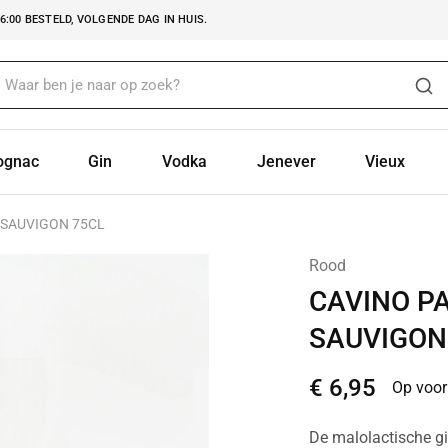
:00 BESTELD, VOLGENDE DAG IN HUIS.
ognac
Gin
Vodka
Jenever
Vieux
 SAUVIGON 75CL
Rood
CAVINO P
SAUVIGON
€
6,95
Op voor
De malolactische gis