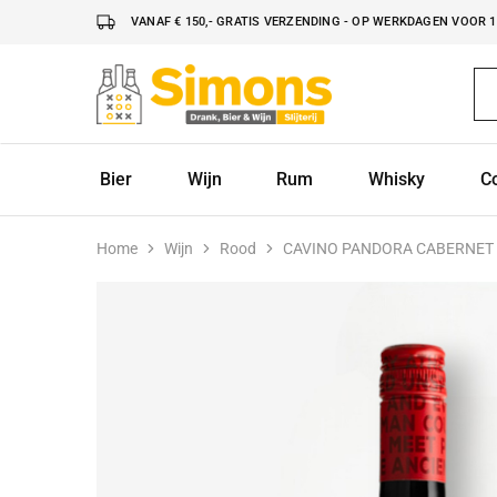
VANAF € 150,- GRATIS VERZENDING - OP WERKDAGEN VOOR 16
Simonsdrank.nl
Drank,
Bier
&
Wijn
Bier
Wijn
Rum
Whisky
C
Home
Wijn
Rood
CAVINO PANDORA CABERNET