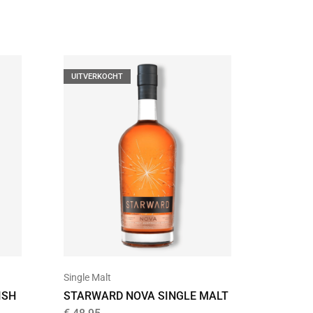
UITVERKOCHT
Single Malt
Single Ma
ISH
STARWARD NOVA SINGLE MALT
THE WHI
SINGLE