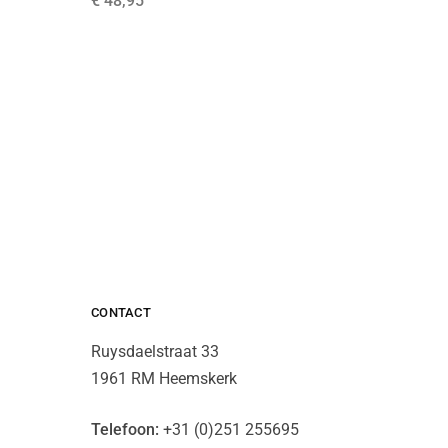
€
48,95
€
49,95
CONTACT
Ruysdaelstraat 33
1961 RM Heemskerk
Telefoon:
+31 (0)251 255695