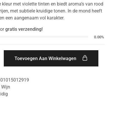
 kleur met violette tinten en biedt aroma’s van rood
rijen, met subtiele kruidige tonen. In de mond heeft
 en een aangenaam vol karakter.
or
gratis verzending!
0.00%
Toevoegen Aan Winkelwagen
201015012919
,
Wijn
idig