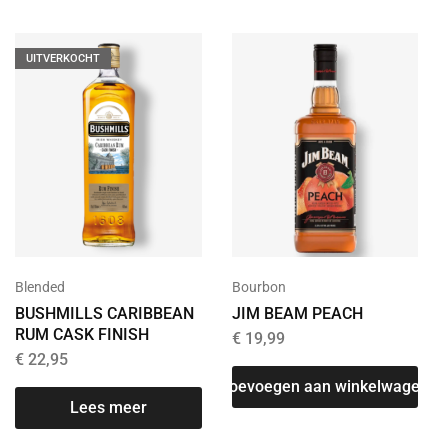
UITVERKOCHT
Blended
Bourbon
BUSHMILLS CARIBBEAN
JIM BEAM PEACH
RUM CASK FINISH
€
19,99
€
22,95
Toevoegen aan winkelwagen
Lees meer
T