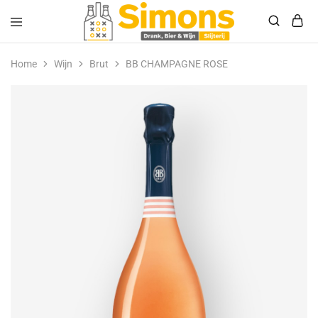
Simonsdrank.nl
Drank,
Bier
Home
Wijn
Brut
BB CHAMPAGNE ROSE
&
Wijn