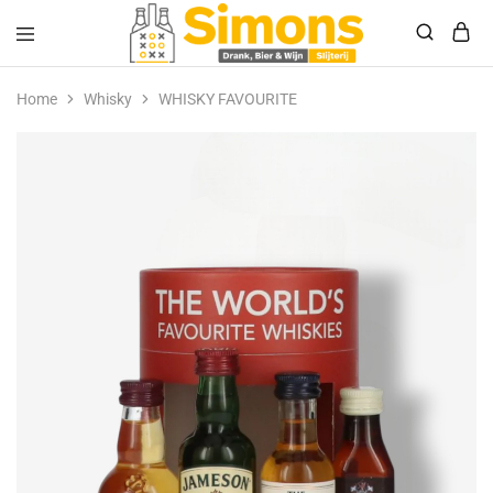
Simonsdrank.nl
Drank,
Bier
Home
Whisky
WHISKY FAVOURITE
&
Wijn