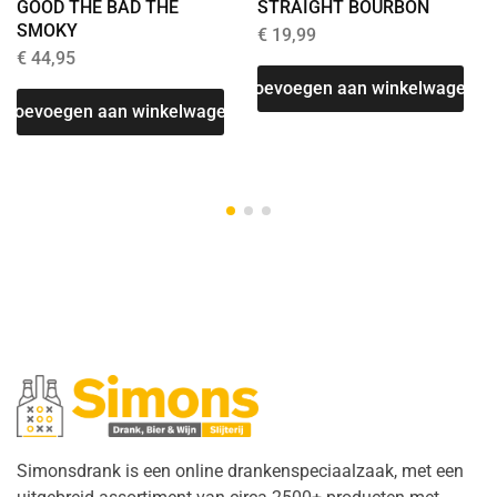
GOOD THE BAD THE
STRAIGHT BOURBON
SMOKY
€
19,99
€
44,95
T
Toevoegen aan winkelwagen
Toevoegen aan winkelwagen
Simonsdrank is een online drankenspeciaalzaak, met een