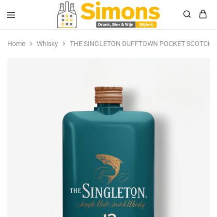
Simonsdrank.nl
Drank,
Bier
Home
Whisky
THE SINGLETON DUFFTOWN POCKET SCOTCH 1
&
Wijn