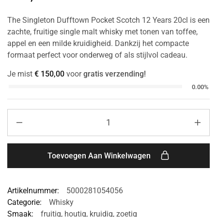
The Singleton Dufftown Pocket Scotch 12 Years 20cl is een
zachte, fruitige single malt whisky met tonen van toffee,
appel en een milde kruidigheid. Dankzij het compacte
formaat perfect voor onderweg of als stijlvol cadeau.
Je mist
€
150,00
voor
gratis verzending!
0.00%
Toevoegen Aan Winkelwagen
Artikelnummer:
5000281054056
Categorie:
Whisky
Smaak:
fruitig
,
houtig
,
kruidig
,
zoetig