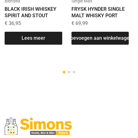
Blended
Single Malt
BLACK IRISH WHISKEY
FRYSK HYNDER SINGLE
SPIRIT AND STOUT
MALT WHISKY PORT
€
36,95
€
69,99
Lees meer
Toevoegen aan winkelwagen
T