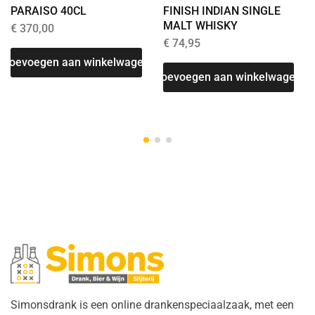
PARAISO 40CL
FINISH INDIAN SINGLE
MALT WHISKY
€
370,00
€
74,95
Toevoegen aan winkelwagen
T
Toevoegen aan winkelwagen
Simonsdrank is een online drankenspeciaalzaak, met een