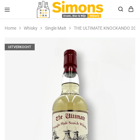
Simonsdrank.nl
Drank,
Bier
Home
Whisky
Single Malt
THE ULTIMATE KNOCKANDO 201
&
Wijn
UITVERKOCHT