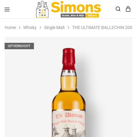
Simonsdrank.nl
Drank,
Bier
Home
Whisky
Single Malt
THE ULTIMATE BALLECHIN 2008
&
Wijn
UITVERKOCHT