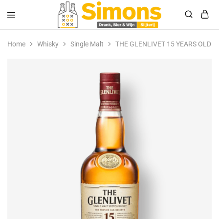
Simonsdrank.nl
Drank,
Bier
Home
Whisky
Single Malt
THE GLENLIVET 15 YEARS OLD 
&
Wijn