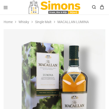
Simonsdrank.nl
Drank,
Bier
Home
Whisky
Single Malt
MACALLAN LUMINA
&
Wijn