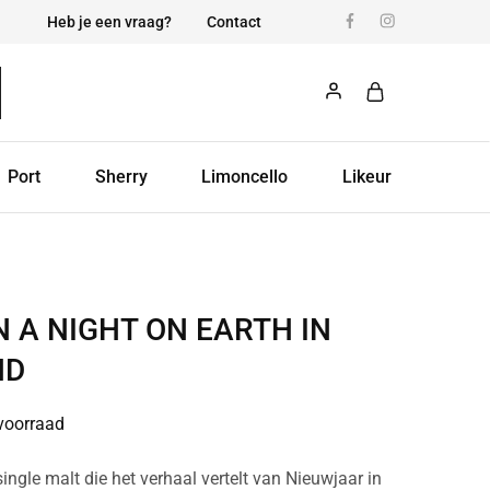
Heb je een vraag?
Contact
Port
Sherry
Limoncello
Likeur
 A NIGHT ON EARTH IN
ND
voorraad
single malt die het verhaal vertelt van Nieuwjaar in