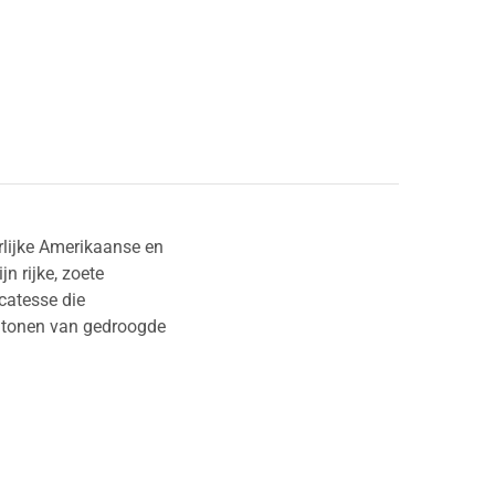
rlijke Amerikaanse en
 rijke, zoete
icatesse die
e tonen van gedroogde