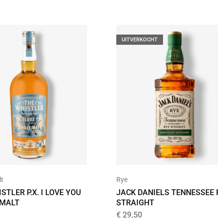
UITVERKOCHT
lt
Rye
STLER P.X. I LOVE YOU
JACK DANIELS TENNESSEE 
 MALT
STRAIGHT
€
29,50