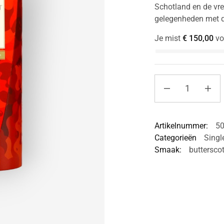
Schotland en de vre
gelegenheden met d
Je mist
€
150,00
vo
Artikelnummer:
5
Categorieën
Singl
Smaak:
buttersco