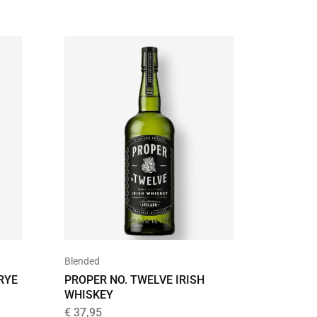
Bourbon
Blended
RYE
JIM BE
PROPER NO. TWELVE IRISH
WHISKEY
€
19,99
€
37,95