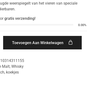
ugde weerspiegelt van het vieren van speciale
ierbaren.
or
gratis verzending!
0.00%
Toevoegen Aan Winkelwagen
010314311155
e Malt
,
Whisky
tch
,
koekjes