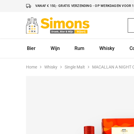
VANAF € 150,- GRATIS VERZENDING - OP WERKDAGEN VOOR 16
Simonsdrank.nl
Drank,
Bier
&
Wijn
Bier
Wijn
Rum
Whisky
C
Home
Whisky
Single Malt
MACALLAN A NIGHT 