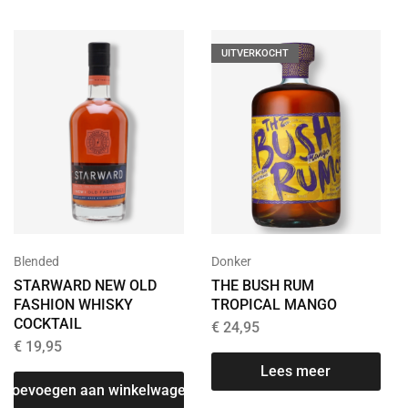
UITVERKOCHT
Blended
Donker
STARWARD NEW OLD
THE BUSH RUM
FASHION WHISKY
TROPICAL MANGO
COCKTAIL
€
24,95
€
19,95
Lees meer
T
Toevoegen aan winkelwagen