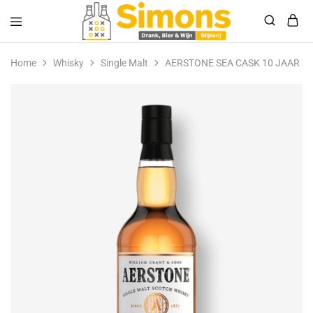
Simonsdrank.nl
Drank,
Bier
Home
Whisky
Single Malt
AERSTONE SEA CASK 10 JAAR S
&
Wijn