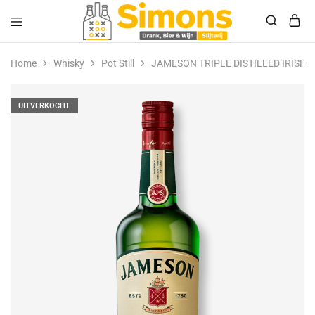
Simonsdrank.nl
Drank,
Bier
Home
Whisky
Pot Still
JAMESON TRIPLE DISTILLED IRISH W
&
Wijn
UITVERKOCHT