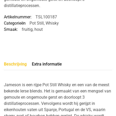
distillatieprocessen.
Artikelnummer:
TSL100187
Categorieën
Pot Still
,
Whisky
Smaak:
fruitig
,
hout
Beschrijving
Extra informatie
Jameson is een rijpe Pot Still Whisky en een van de meest
bekende Ierse blends. Het is gemaakt van een mengsel van
gemoute en ongemoute gerst en doorloopt 3
distillatieprocessen. Vervolgens wordt hij gerijpt in
eikenhouten vaten uit Spanje, Portugal en de VS, waarin
sherry, port of bourbon hebben gerijpt. De whisky wordt