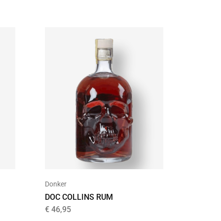
Donker
Donker
DOC COLLINS RUM
BACARD
€
46,95
€
16,99