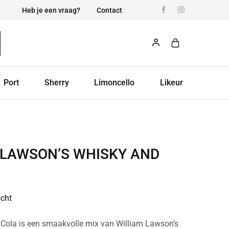
Heb je een vraag?
Contact
Port
Sherry
Limoncello
Likeur
 LAWSON’S WHISKY AND
ocht
 Cola is een smaakvolle mix van William Lawson’s