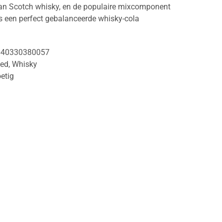
van Scotch whisky, en de populaire mixcomponent
 is een perfect gebalanceerde whisky-cola
640330380057
ded
,
Whisky
etig