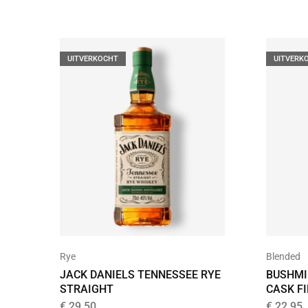
UITVERKOCHT
UITVERK
Rye
Blended
JACK DANIELS TENNESSEE RYE
BUSHMI
STRAIGHT
CASK F
€
29,50
€
22,95