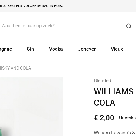
:00 BESTELD, VOLGENDE DAG IN HUIS.
ognac
Gin
Vodka
Jenever
Vieux
ISKY AND COLA
Blended
WILLIAMS
COLA
€
2,00
Uitverk
William Lawson’s &