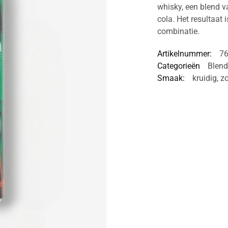
whisky, een blend 
cola. Het resultaat
combinatie.
Artikelnummer:
7
Categorieën
Blen
Smaak:
kruidig
,
zo