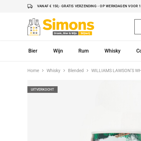
VANAF € 150,- GRATIS VERZENDING - OP WERKDAGEN VOOR 16
Simonsdrank.nl
Drank,
Bier
&
Wijn
Bier
Wijn
Rum
Whisky
C
Home
Whisky
Blended
WILLIAMS LAWSON’S WH
UITVERKOCHT