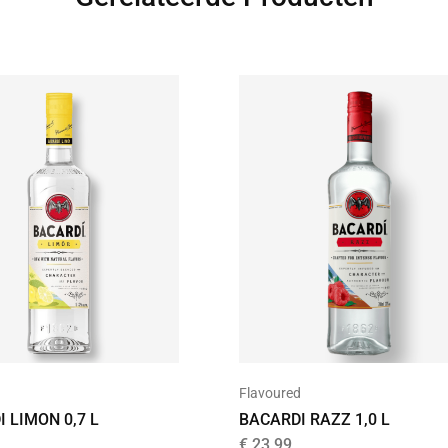
d
Flavoured
 LIMON 0,7 L
BACARDI RAZZ 1,0 L
€
23,99