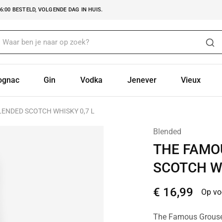
:00 BESTELD, VOLGENDE DAG IN HUIS.
ognac
Gin
Vodka
Jenever
Vieux
ENDED SCOTCH WHISKY 0,7 L
Blended
THE FAMO
SCOTCH WH
€
16,99
Op vo
The Famous Grouse 