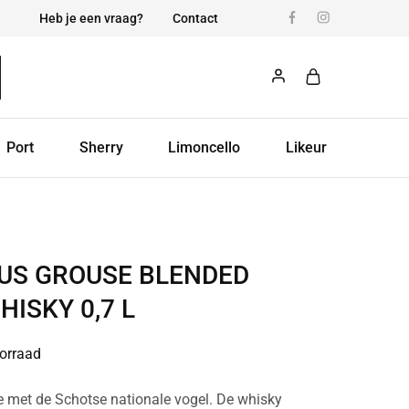
Heb je een vraag?
Contact
Port
Sherry
Limoncello
Likeur
US GROUSE BLENDED
ISKY 0,7 L
orraad
met de Schotse nationale vogel. De whisky