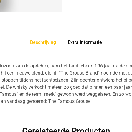
Beschrijving
Extra informatie
nzoon van de oprichter, nam het familiebedrijf 96 jaar na de opr
e hij een nieuwe blend, die hij “The Grouse Brand” noemde met d
 stoppen tijdens het jachtseizoen. Zijn dochter ontwierp het bij
el. De whisky verkocht meteen zo goed dat binnen een paar ja
Famous” en de term “merk” gewoon werd weggelaten. En zo wor
 van vandaag genoemd: The Famous Grouse!
Gerelateerde Producten