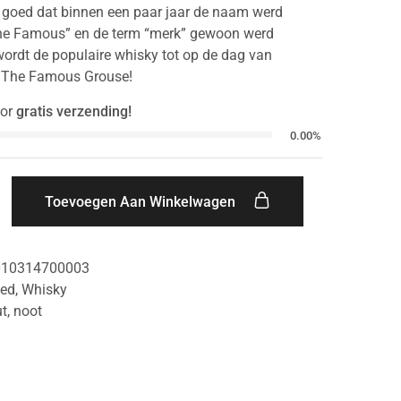
 goed dat binnen een paar jaar de naam werd
he Famous” en de term “merk” gewoon werd
ordt de populaire whisky tot op de dag van
 The Famous Grouse!
or
gratis verzending!
0.00%
Toevoegen Aan Winkelwagen
010314700003
ded
,
Whisky
t
,
noot