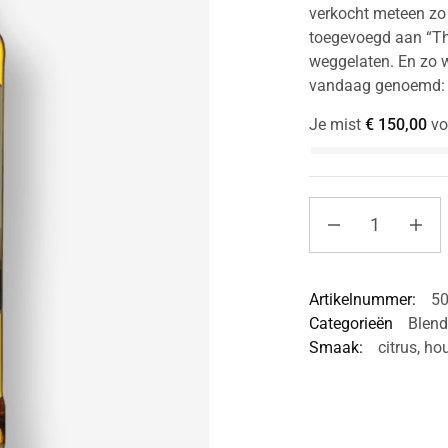
verkocht meteen zo
toegevoegd aan “T
weggelaten. En zo w
vandaag genoemd:
Je mist
€
150,00
vo
Artikelnummer:
5
Categorieën
Blen
Smaak:
citrus
,
hou