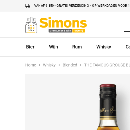
VANAF € 150,- GRATIS VERZENDING - OP WERKDAGEN VOOR 16
Simonsdrank.nl
Drank,
Bier
&
Wijn
Bier
Wijn
Rum
Whisky
C
Home
Whisky
Blended
THE FAMOUS GROUSE BL