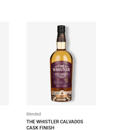
Blended
Single Ma
THE WHISTLER CALVADOS
THE WHI
CASK FINISH
SINGLE