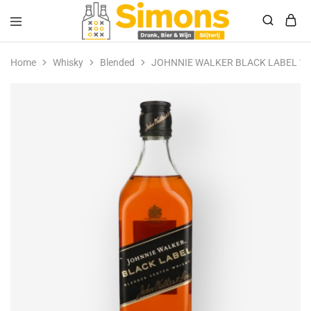
Simonsdrank.nl
Drank,
Bier
Home
Whisky
Blended
JOHNNIE WALKER BLACK LABEL 12 
&
Wijn