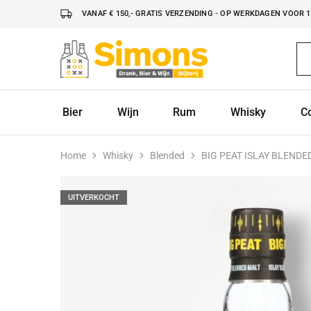
VANAF € 150,- GRATIS VERZENDING - OP WERKDAGEN VOOR 16
Simonsdrank.nl
Drank,
Bier
&
Wijn
Bier
Wijn
Rum
Whisky
C
Home
Whisky
Blended
BIG PEAT ISLAY BLEND
UITVERKOCHT