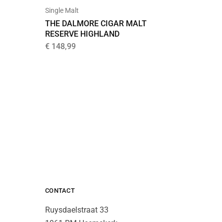
Likeur
Single Malt
DIGUST
THE DALMORE CIGAR MALT
RESERVE HIGHLAND
€
14,99
€
148,99
CONTACT
Ruysdaelstraat 33