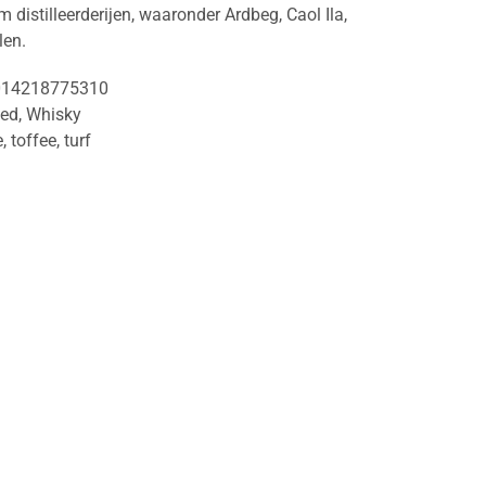
 distilleerderijen, waaronder Ardbeg, Caol Ila,
len.
014218775310
ded
,
Whisky
e
,
toffee
,
turf