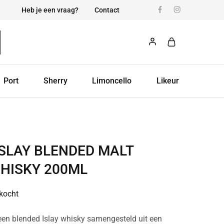
Heb je een vraag?
Contact
Port
Sherry
Limoncello
Likeur
ISLAY BLENDED MALT
HISKY 200ML
rkocht
een blended Islay whisky samengesteld uit een