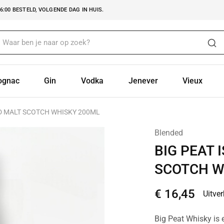
:00 BESTELD, VOLGENDE DAG IN HUIS.
ognac
Gin
Vodka
Jenever
Vieux
ED MALT SCOTCH WHISKY 200ML
Blended
BIG PEAT 
SCOTCH W
€
16,45
Uitve
Big Peat Whisky is 