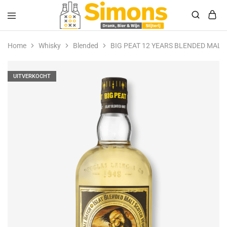
Simonsdrank.nl
Drank,
Bier
Home
Whisky
Blended
BIG PEAT 12 YEARS BLENDED MALT
&
Wijn
UITVERKOCHT