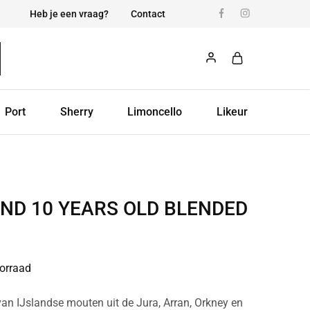
Heb je een vraag?
Contact
Port
Sherry
Limoncello
Likeur
AND 10 YEARS OLD BLENDED
orraad
an IJslandse mouten uit de Jura, Arran, Orkney en