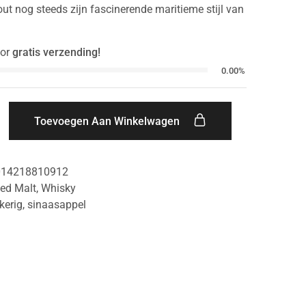
ut nog steeds zijn fascinerende maritieme stijl van
or
gratis verzending!
0.00%
Toevoegen Aan Winkelwagen
014218810912
ed Malt
,
Whisky
kerig
,
sinaasappel