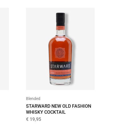
Blended
Likeur
STARWARD NEW OLD FASHION
CAFFO 
WHISKY COCKTAIL
CAPO 0,
€
19,95
€
8,95