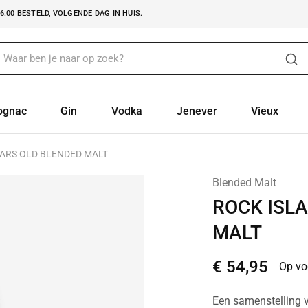
:00 BESTELD, VOLGENDE DAG IN HUIS.
ognac
Gin
Vodka
Jenever
Vieux
EARS OLD BLENDED MALT
Blended Malt
ROCK ISL
MALT
€
54,95
Op vo
Een samenstelling v