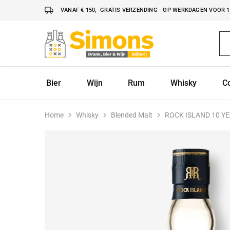
VANAF € 150,- GRATIS VERZENDING - OP WERKDAGEN VOOR 16
Simonsdrank.nl
Drank,
Bier
&
Wijn
Bier
Wijn
Rum
Whisky
C
Home
Whisky
Blended Malt
ROCK ISLAND 10 Y