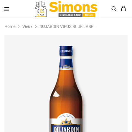
Simonsdrank.nl
Drank,
Bier
Home
Vieux
DUJARDIN VIEUX BLUE LABEL
&
Wijn