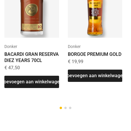
Donker
Donker
BACARDI GRAN RESERVA
BORGOE PREMIUM GOLD
DIEZ YEARS 70CL
€
19,99
€
47,50
Toevoegen aan winkelwagen
Toevoegen aan winkelwagen
T