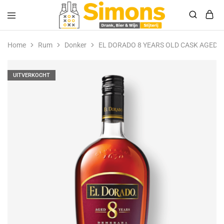
Simonsdrank.nl
Drank,
Bier
Home
Rum
Donker
EL DORADO 8 YEARS OLD CASK AGED
&
Wijn
UITVERKOCHT