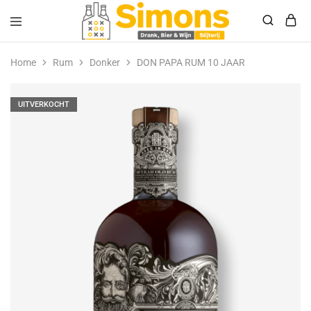
Simonsdrank.nl
Drank,
Bier
Home
Rum
Donker
DON PAPA RUM 10 JAAR
&
Wijn
UITVERKOCHT