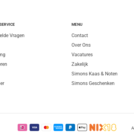
SERVICE
MENU
elde Vragen
Contact
Over Ons
ing
Vacatures
eren
Zakelijk
Simons Kaas & Noten
er
Simons Geschenken
A