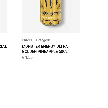
PurePOS Categorie
PurePOS 
RIAL
MONSTER ENERGY ULTRA
CHOCO
GOLDEN PINEAPPLE 50CL
€
9,99
€
1,50