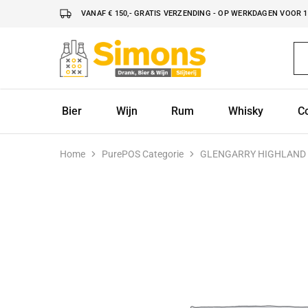
VANAF € 150,- GRATIS VERZENDING - OP WERKDAGEN VOOR 16
Simonsdrank.nl
Drank,
Bier
&
Wijn
Bier
Wijn
Rum
Whisky
C
Home
PurePOS Categorie
GLENGARRY HIGHLAND 