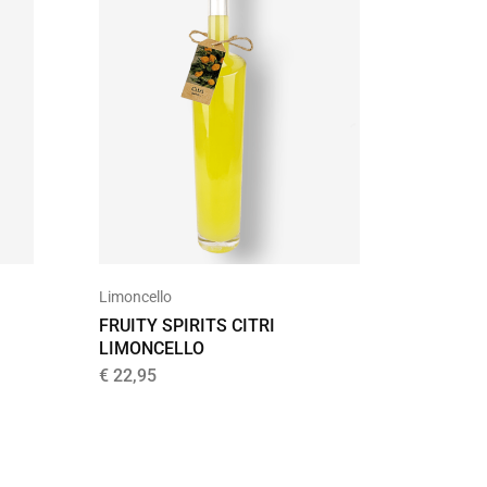
Limoncello
Likeur
FRUITY SPIRITS CITRI
DOLCE 
LIMONCELLO
LIMON
€
22,95
€
19,99