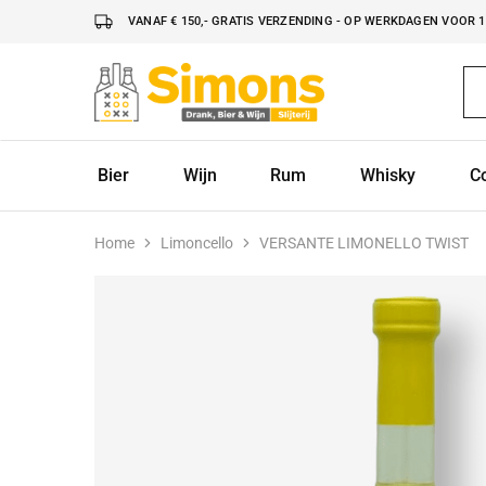
VANAF € 150,- GRATIS VERZENDING - OP WERKDAGEN VOOR 16
Simonsdrank.nl
Drank,
Bier
&
Wijn
Bier
Wijn
Rum
Whisky
C
Home
Limoncello
VERSANTE LIMONELLO TWIST