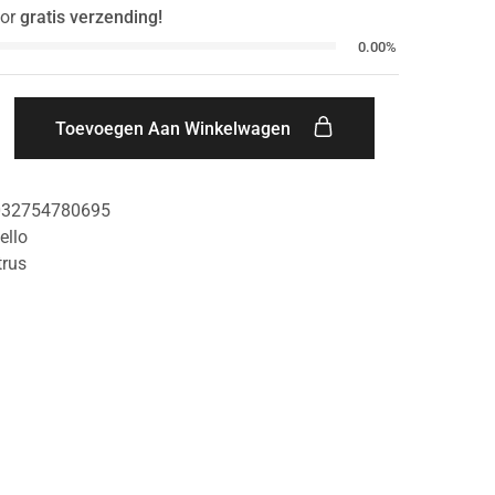
or
gratis verzending!
0.00%
Toevoegen Aan Winkelwagen
032754780695
ello
trus