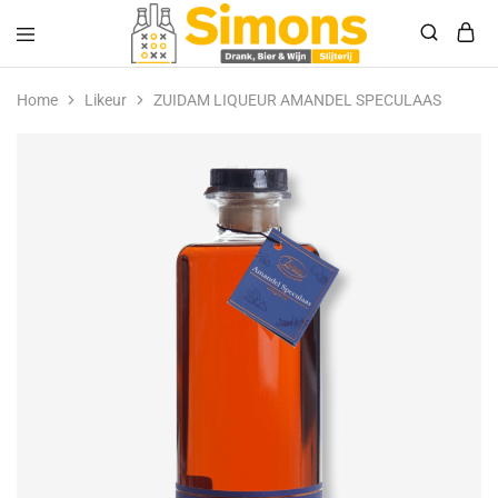
Simonsdrank.nl
Drank,
Bier
Home
Likeur
ZUIDAM LIQUEUR AMANDEL SPECULAAS
&
Wijn