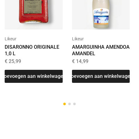
Likeur
Likeur
DISARONNO ORIGINALE
AMARGUINHA AMENDOA
1,0 L
AMANDEL
€
25,99
€
14,99
Toevoegen aan winkelwagen
Toevoegen aan winkelwagen
T