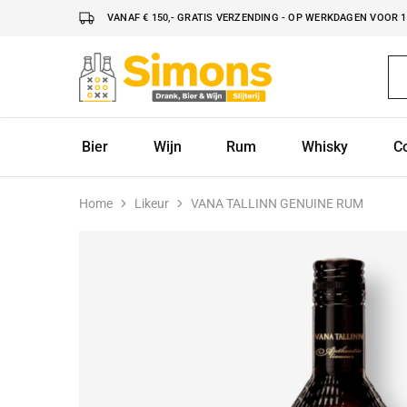
VANAF € 150,- GRATIS VERZENDING - OP WERKDAGEN VOOR 16
Simonsdrank.nl
Drank,
Bier
&
Wijn
Bier
Wijn
Rum
Whisky
C
Home
Likeur
VANA TALLINN GENUINE RUM