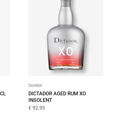
Donker
Goud
0CL
DICTADOR AGED RUM XO
BACARD
INSOLENT
€
36,99
€
92,95