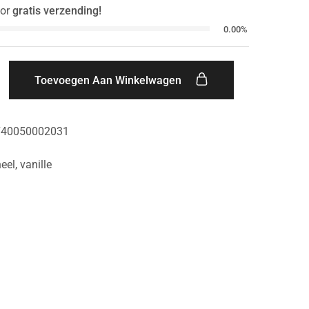
or
gratis verzending!
0.00%
Toevoegen Aan Winkelwagen
740050002031
eel
,
vanille