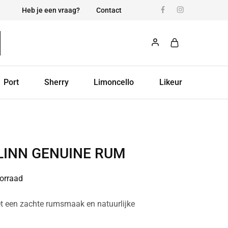
Heb je een vraag?
Contact
Port
Sherry
Limoncello
Likeur
LINN GENUINE RUM
orraad
et een zachte rumsmaak en natuurlijke