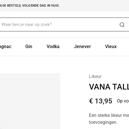
:00 BESTELD, VOLGENDE DAG IN HUIS.
ognac
Gin
Vodka
Jenever
Vieux
Likeur
VANA TAL
€
13,95
Op vo
Een sterke likeur m
toevoegingen.