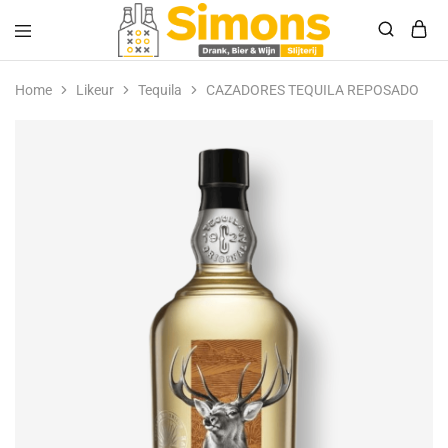
Simonsdrank.nl
Drank,
Bier
Home
Likeur
Tequila
CAZADORES TEQUILA REPOSADO
&
Wijn