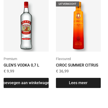
UITVERKOCHT
Premium
Flavoured
GLEN’S VODKA 0,7 L
CIROC SUMMER CITRUS
€
9,99
€
36,99
Toevoegen aan winkelwagen
Lees meer
T