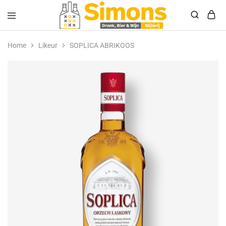
Simonsdrank.nl
Drank,
Bier
Home
Likeur
SOPLICA ABRIKOOS
&
Wijn